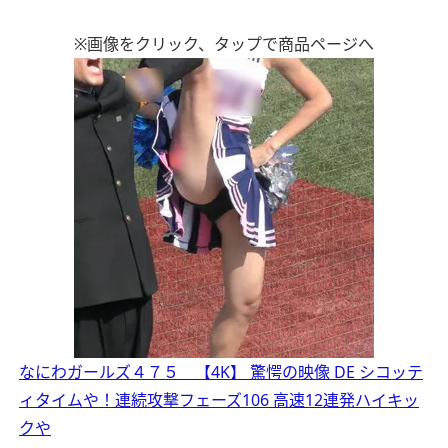
※画像をクリック、タップで商品ページへ
なにわガールズ４７５ 【4K】 驚愕の映像 DE シコッテ
ィタイムや！連続攻撃フェーズ106 高速12連発ハイキッ
クや