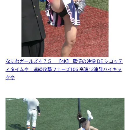
なにわガールズ４７５ 【4K】 驚愕の映像 DE シコッテ
ィタイムや！連続攻撃フェーズ106 高速12連発ハイキッ
クや