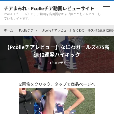
チアまみれ - Pcolleチア動画レビューサイト
Pcolle（ピーコレ）のチア動画を高画質なキャプ画とともにレビューし
ているサイトです。
ホーム
›
Pcolleチア
›
【Pcolleチアレビュー】なにわガールズ475高速12
【Pcolleチアレビュー】なにわガールズ475高
速12連発ハイキック
Pcolleチア
※画像をクリック、タップで商品ページへ